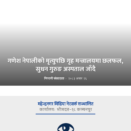
गणेश नेपालीको मृत्युपछि गृह मन्त्रालयमा छलफल,
सुधन गुरुङ अस्पताल जाँदै
निगरानी संवाददाता
-
२०८३ असार २६
महेन्द्रनगर मिडिया नेटवर्क सञ्चालित
कार्यालयः भीमदत्त–१८ कञ्चनपुर