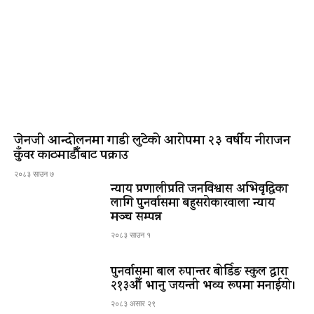
जेनजी आन्दोलनमा गाडी लुटेको आरोपमा २३ वर्षीय नीराजन
कुँवर काठमाडौँबाट पक्राउ
२०८३ साउन ७
न्याय प्रणालीप्रति जनविश्वास अभिवृद्धिका
लागि पुनर्वासमा बहुसरोकारवाला न्याय
मञ्च सम्पन्न
२०८३ साउन १
पुनर्वासमा बाल रुपान्तर बोर्डिङ स्कुल द्धारा
२१३औँ भानु जयन्ती भव्य रूपमा मनाईयो।
२०८३ असार २९