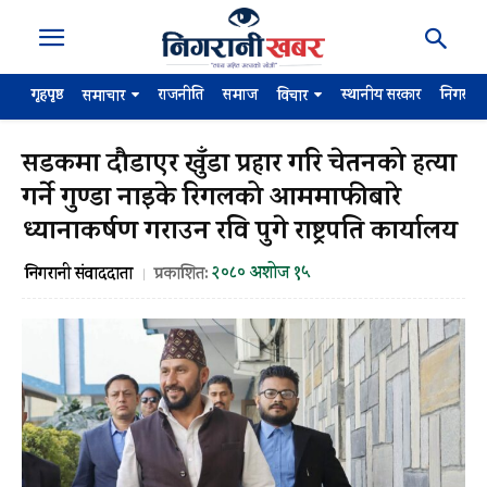
गृहपृष्ठ
राजनीति
समाज
स्थानीय सरकार
निगरान
समाचार
विचार
सडकमा दौडाएर खुँडा प्रहार गरि चेतनको हत्या
गर्ने गुण्डा नाइके रिगलको आममाफीबारे
ध्यानाकर्षण गराउन रवि पुगे राष्ट्रपति कार्यालय
२०८० अशोज १५
निगरानी संवाददाता
प्रकाशित: