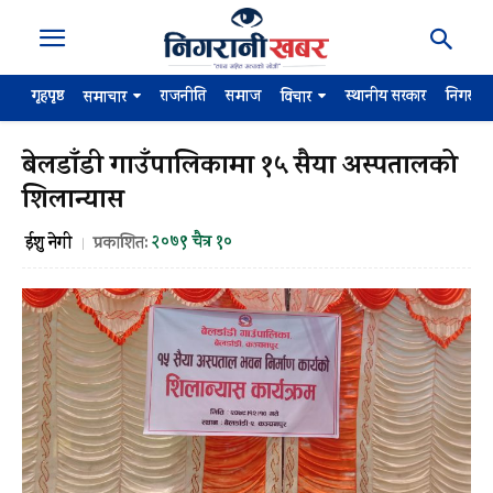
गृहपृष्ठ
राजनीति
समाज
स्थानीय सरकार
निगरान
समाचार
विचार
बेलडाँडी गाउँपालिकामा १५ सैया अस्पतालको
शिलान्यास
२०७९ चैत्र १०
ईशु नेगी
प्रकाशित: