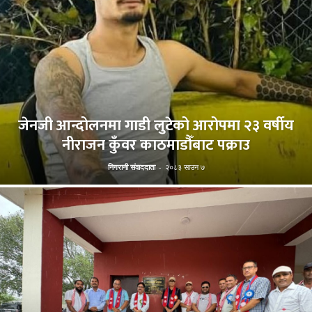
जेनजी आन्दोलनमा गाडी लुटेको आरोपमा २३ वर्षीय
नीराजन कुँवर काठमाडौँबाट पक्राउ
निगरानी संवाददाता
-
२०८३ साउन ७