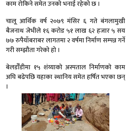
काम राेकिने समेत उनकाे भनाई रहेको छ ।
चालू आर्थिक वर्ष २०७९ मंसिर ६ गते बंगलामुखी
बैजनाथ जेभीले १६ करोड ५१ लाख ६२ हजार ५ सय
७७ रुपैयाँबराबर लागतमा २ वर्षमा निर्माण सम्पन्न गर्ने
गरी सम्झौता गरेको हो ।
बेलडाँँडीमा १५ शंय्याकाे अस्पताल निर्माणकाे काम
अघि बढेपछि यहाका स्थानिय समेत हर्षित भएका छन्
।