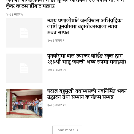
जेनजी आन्दोलनमा गाडी लुटेको आरोपमा २३ वर्षीय नीराजन
कुँवर काठमाडौँबाट पक्राउ
२०८३ साउन ७
न्याय प्रणालीप्रति जनविश्वास अभिवृद्धिका
लागि पुनर्वासमा बहुसरोकारवाला न्याय
मञ्च सम्पन्न
२०८३ साउन १
पुनर्वासमा बाल रुपान्तर बोर्डिङ स्कुल द्धारा
२१३औँ भानु जयन्ती भव्य रूपमा मनाईयो।
२०८३ असार २९
घटाल बहुमुखी क्याम्पसको नवनिर्मित भवन
उद्घाटन तथा सम्मान कार्यक्रम सम्पन्न
२०८३ असार २६
Load more