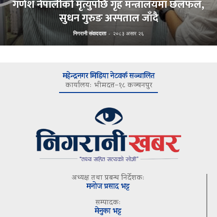
गणेश नेपालीको मृत्युपछि गृह मन्त्रालयमा छलफल,
सुधन गुरुङ अस्पताल जाँदै
निगरानी संवाददाता
-
२०८३ असार २६
महेन्द्रनगर मिडिया नेटवर्क सञ्चालित
कार्यालयः भीमदत्त–१८ कञ्चनपुर
अध्यक्ष तथा प्रबन्ध निर्देशकः
मनोज प्रसाद भट्ट
सम्पादकः
मेनुका भट्ट