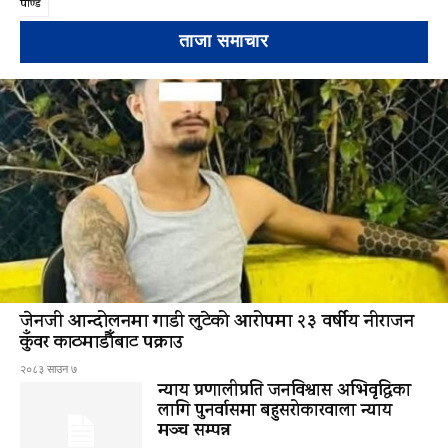
पाण्डे
ताजा समाचार
जेनजी आन्दोलनमा गाडी लुटेको आरोपमा २३ वर्षीय नीराजन
कुँवर काठमाडौँबाट पक्राउ
२०८३ साउन ७
न्याय प्रणालीप्रति जनविश्वास अभिवृद्धिका
लागि पुनर्वासमा बहुसरोकारवाला न्याय
मञ्च सम्पन्न