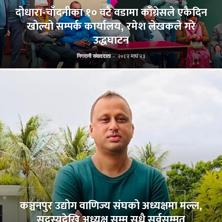
दोधारा-चाँदनीका १० वटै वडामा काँग्रेसले एकैदिन
खोल्यो सम्पर्क कार्यालय, रमेश लेखकले गरे
उद्धघाटन
निगरानी संवाददाता
-
२०८२ माघ २३
कञ्चनपुर उद्योग वाणिज्य संघको अध्यक्षमा मल्ल,
सदस्यदेखि अध्यक्ष सम्म सधै सर्वसम्मत