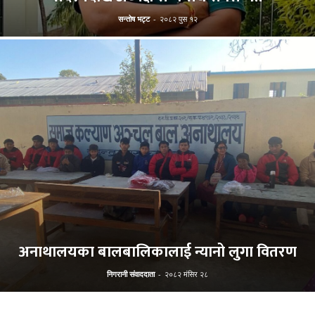
सन्तोष भट्ट
-
२०८२ पुस १२
अनाथालयका बालबालिकालाई न्यानो लुगा वितरण
निगरानी संवाददाता
-
२०८२ मंसिर २८