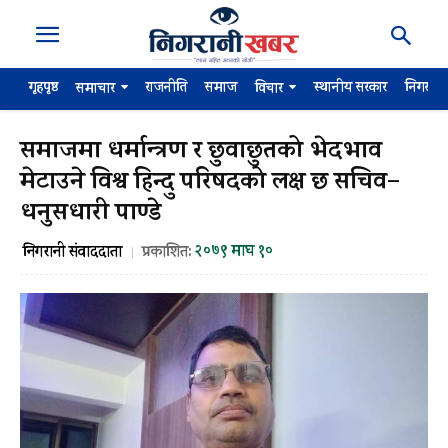
गृहपृष्ठ
राजनीति
समाज
स्थानीय सरकार
निगरान
समाचार
विचार
समाजमा धर्मान्त्रण र छुवाछुतको भेदभाव
मेटाउने विश्व हिन्दु परिषदको लक्ष छ सचिव–
धनुसधारी पाण्डे
२०७९ माघ १०
निगरानी संवाददाता
प्रकाशित: