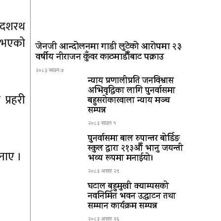
ा दशरथ
ु भएको
जेनजी आन्दोलनमा गाडी लुटेको आरोपमा २३
वर्षीय नीराजन कुँवर काठमाडौँबाट पक्राउ
२०८३ साउन ७
न्याय प्रणालीप्रति जनविश्वास
अभिवृद्धिका लागि पुनर्वासमा
प्रहरी
बहुसरोकारवाला न्याय मञ्च
सम्पन्न
२०८३ साउन १
पुनर्वासमा बाल रुपान्तर बोर्डिङ
स्कुल द्धारा २१३औँ भानु जयन्ती
नाए ।
भव्य रूपमा मनाईयो।
२०८३ असार २९
घटाल बहुमुखी क्याम्पसको
नवनिर्मित भवन उद्घाटन तथा
सम्मान कार्यक्रम सम्पन्न
२०८३ असार २६