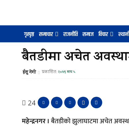
गृहपृष्ठ
समाचार
राजनीति
समाज
विचार
स्था
बैतडीमा अचेत अवस्था
ईशु नेगी
प्रकाशित:
२०७९ माघ ५
24
महेन्द्रनगर ।
बैतडीको झुलाघाटमा अचेत अवस्था