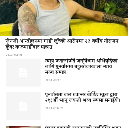
जेनजी आन्दोलनमा गाडी लुटेको आरोपमा २३ वर्षीय नीराजन
कुँवर काठमाडौँबाट पक्राउ
२०८३ साउन ७
न्याय प्रणालीप्रति जनविश्वास अभिवृद्धिका
लागि पुनर्वासमा बहुसरोकारवाला न्याय
मञ्च सम्पन्न
२०८३ साउन १
पुनर्वासमा बाल रुपान्तर बोर्डिङ स्कुल द्धारा
२१३औँ भानु जयन्ती भव्य रूपमा मनाईयो।
२०८३ असार २९