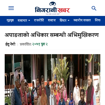
गृहपृष्ठ
राजनीति
समाज
स्थानीय सरकार
निगरान
समाचार
विचार
अपाङताको अधिकार सम्बन्धी अभिमुखिकरण
२०७९ पुस २
ईशु नेगी
प्रकाशित: