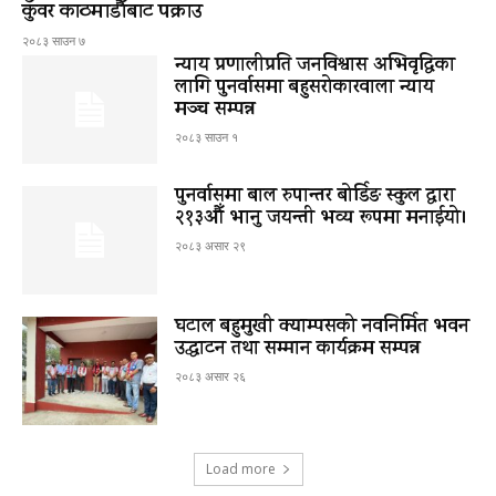
कुँवर काठमाडौँबाट पक्राउ
२०८३ साउन ७
न्याय प्रणालीप्रति जनविश्वास अभिवृद्धिका
लागि पुनर्वासमा बहुसरोकारवाला न्याय
मञ्च सम्पन्न
२०८३ साउन १
पुनर्वासमा बाल रुपान्तर बोर्डिङ स्कुल द्धारा
२१३औँ भानु जयन्ती भव्य रूपमा मनाईयो।
२०८३ असार २९
घटाल बहुमुखी क्याम्पसको नवनिर्मित भवन
उद्घाटन तथा सम्मान कार्यक्रम सम्पन्न
२०८३ असार २६
Load more