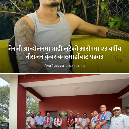
जेनजी आन्दोलनमा गाडी लुटेको आरोपमा २३ वर्षीय
नीराजन कुँवर काठमाडौँबाट पक्राउ
निगरानी संवाददाता
-
२०८३ साउन ७