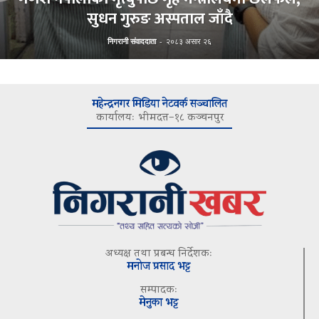
सुधन गुरुङ अस्पताल जाँदै
निगरानी संवाददाता
-
२०८३ असार २६
महेन्द्रनगर मिडिया नेटवर्क सञ्चालित
कार्यालयः भीमदत्त–१८ कञ्चनपुर
अध्यक्ष तथा प्रबन्ध निर्देशकः
मनोज प्रसाद भट्ट
सम्पादकः
मेनुका भट्ट