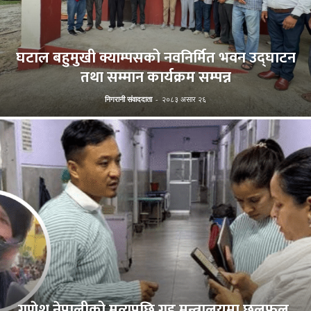
घटाल बहुमुखी क्याम्पसको नवनिर्मित भवन उद्घाटन
तथा सम्मान कार्यक्रम सम्पन्न
निगरानी संवाददाता
-
२०८३ असार २६
गणेश नेपालीको मृत्युपछि गृह मन्त्रालयमा छलफल,