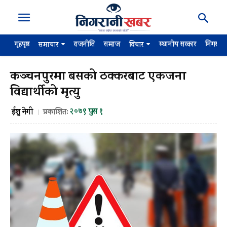
गृहपृष्ठ
राजनीति
समाज
स्थानीय सरकार
निगरान
समाचार
विचार
कञ्चनपुरमा बसको ठक्करबाट एकजना
विद्यार्थीको मृत्यु
२०७९ पुस १
ईशु नेगी
प्रकाशित: