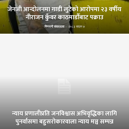
जेनजी आन्दोलनमा गाडी लुटेको आरोपमा २३ वर्षीय
नीराजन कुँवर काठमाडौँबाट पक्राउ
निगरानी संवाददाता
-
२०८३ साउन ७
न्याय प्रणालीप्रति जनविश्वास अभिवृद्धिका लागि
पुनर्वासमा बहुसरोकारवाला न्याय मञ्च सम्पन्न