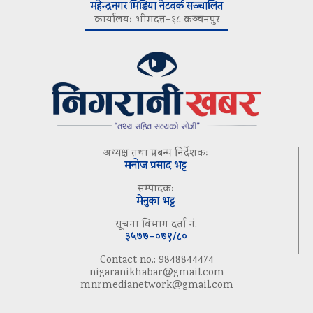
महेन्द्रनगर मिडिया नेटवर्क सञ्चालित
कार्यालयः भीमदत्त–१८ कञ्चनपुर
अध्यक्ष तथा प्रबन्ध निर्देशकः
मनोज प्रसाद भट्ट
सम्पादकः
मेनुका भट्ट
सूचना विभाग दर्ता नं.
३५७७–०७९/८०
Contact no.: 9848844474
nigaranikhabar@gmail.com
mnrmedianetwork@gmail.com