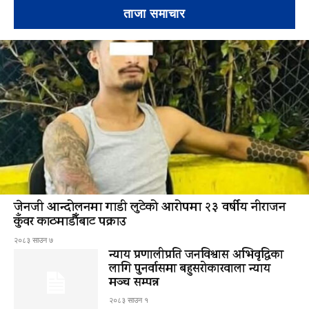
ताजा समाचार
जेनजी आन्दोलनमा गाडी लुटेको आरोपमा २३ वर्षीय नीराजन
कुँवर काठमाडौँबाट पक्राउ
२०८३ साउन ७
न्याय प्रणालीप्रति जनविश्वास अभिवृद्धिका
लागि पुनर्वासमा बहुसरोकारवाला न्याय
मञ्च सम्पन्न
२०८३ साउन १