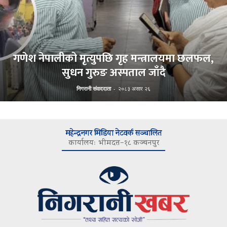
गणेश नेपालीको मृत्युपछि गृह मन्त्रालयमा छलफल,
सुधन गुरुङ अस्पताल जाँदै
निगरानी संवाददाता
-
२०८३ असार २६
महेन्द्रनगर मिडिया नेटवर्क सञ्चालित
कार्यालयः भीमदत्त–१८ कञ्चनपुर