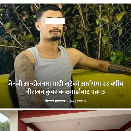
जेनजी आन्दोलनमा गाडी लुटेको आरोपमा २३ वर्षीय
नीराजन कुँवर काठमाडौँबाट पक्राउ
निगरानी संवाददाता
-
२०८३ साउन ७