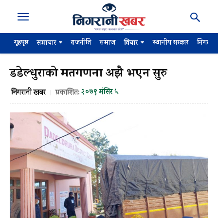
गृहपृष्ठ
राजनीति
समाज
स्थानीय सरकार
निगरान
समाचार
विचार
डडेल्धुराको मतगणना अझै भएन सुरु
२०७९ मंसिर ५
निगरानी खबर
प्रकाशित: