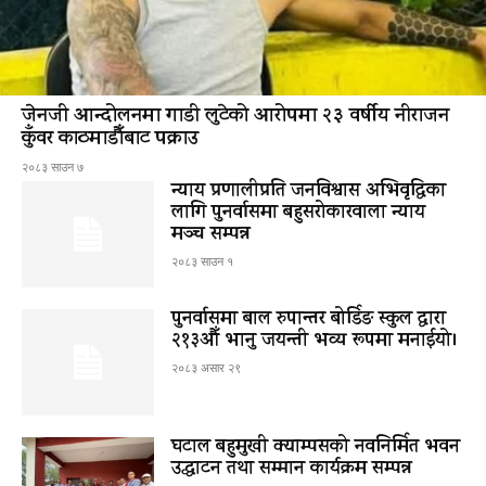
जेनजी आन्दोलनमा गाडी लुटेको आरोपमा २३ वर्षीय नीराजन
कुँवर काठमाडौँबाट पक्राउ
२०८३ साउन ७
न्याय प्रणालीप्रति जनविश्वास अभिवृद्धिका
लागि पुनर्वासमा बहुसरोकारवाला न्याय
मञ्च सम्पन्न
२०८३ साउन १
पुनर्वासमा बाल रुपान्तर बोर्डिङ स्कुल द्धारा
२१३औँ भानु जयन्ती भव्य रूपमा मनाईयो।
२०८३ असार २९
घटाल बहुमुखी क्याम्पसको नवनिर्मित भवन
उद्घाटन तथा सम्मान कार्यक्रम सम्पन्न