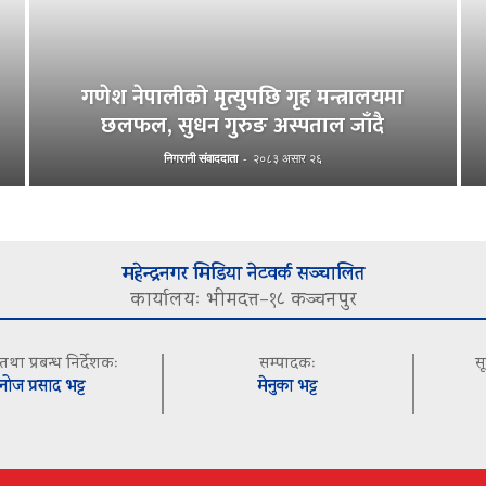
गणेश नेपालीको मृत्युपछि गृह मन्त्रालयमा
छलफल, सुधन गुरुङ अस्पताल जाँदै
निगरानी संवाददाता
-
२०८३ असार २६
महेन्द्रनगर मिडिया नेटवर्क सञ्चालित
कार्यालयः भीमदत्त–१८ कञ्चनपुर
 तथा प्रबन्ध निर्देशकः
सम्पादकः
स
नोज प्रसाद भट्ट
मेनुका भट्ट