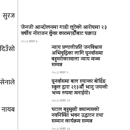
य सुरज
जेनजी आन्दोलनमा गाडी लुटेको आरोपमा २३
वर्षीय नीराजन कुँवर काठमाडौँबाट पक्राउ
२०८३ साउन ७
दिउँसो
न्याय प्रणालीप्रति जनविश्वास
अभिवृद्धिका लागि पुनर्वासमा
बहुसरोकारवाला न्याय मञ्च
सम्पन्न
२०८३ साउन १
सेनाले
पुनर्वासमा बाल रुपान्तर बोर्डिङ
स्कुल द्धारा २१३औँ भानु जयन्ती
भव्य रूपमा मनाईयो।
२०८३ असार २९
ी नायब
घटाल बहुमुखी क्याम्पसको
नवनिर्मित भवन उद्घाटन तथा
सम्मान कार्यक्रम सम्पन्न
२०८३ असार २६