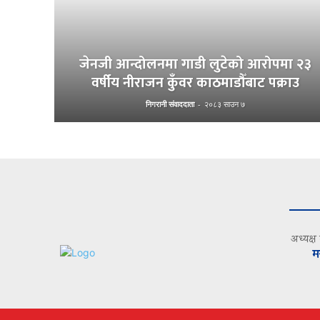
जेनजी आन्दोलनमा गाडी लुटेको आरोपमा २३
वर्षीय नीराजन कुँवर काठमाडौँबाट पक्राउ
निगरानी संवाददाता
-
२०८३ साउन ७
अध्यक्ष
म