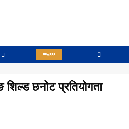
EPAPER
िङ शिल्ड छनोट प्रतियोगता