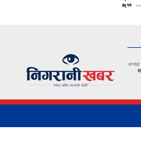
ईशु नेगी
-
२०७
अध्यक्ष
म