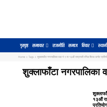
गृहपृष्ठ
समाचार
राजनीति
समाज
विचार
स्था
Home
Tags
शुक्लाफाँटा नगरपालिका वडा नं ९ मा १३औं राष्ट्रपती रनिङ शिल्ड छनोट प्रतियो
शुक्लाफाँटा नगरपालिका व
शुक्लाफ
१३औं रा
प्रतियोग