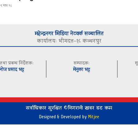
९ माघ १८
महेन्द्रनगर मिडिया नेटवर्क सञ्चालित
कार्यालयः भीमदत्त–१८ कञ्चनपुर
 तथा प्रबन्ध निर्देशकः
सम्पादकः
स
नोज प्रसाद भट्ट
मेनुका भट्ट
सर्वाधिकार सुरक्षित ©निगरानी खबर डट कम
Designed & Developed by
Mitjee