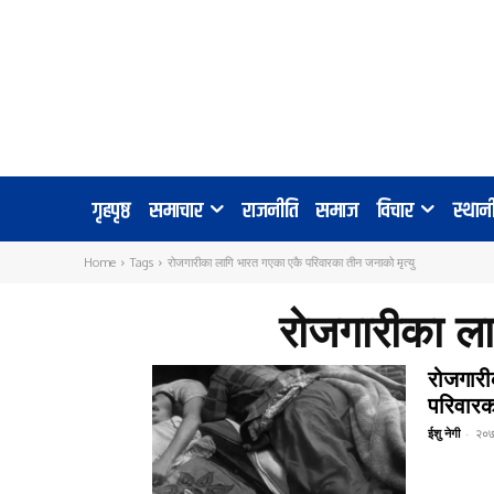
गृहपृष्ठ
समाचार
राजनीति
समाज
विचार
स्था
Home
Tags
रोजगारीका लागि भारत गएका एकै परिवारका तीन जनाको मृत्यु
रोजगारीका ला
रोजगारी
परिवारका
ईशु नेगी
-
२०७