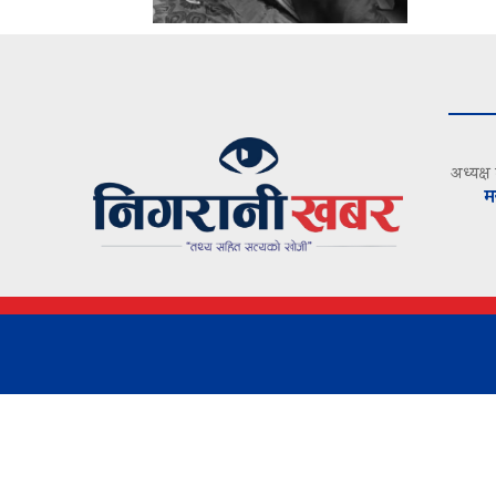
अध्यक्ष
म