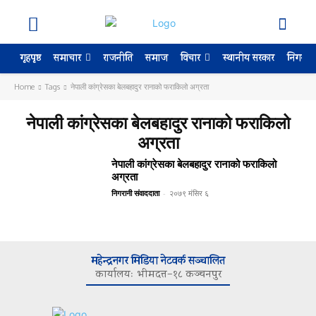
गृहपृष्ठ
राजनीति
समाज
स्थानीय सरकार
निगरान
समाचार
विचार
Home
Tags
नेपाली कांग्रेसका बेलबहादुर रानाको फराकिलो अग्रता
नेपाली कांग्रेसका बेलबहादुर रानाको फराकिलो
अग्रता
नेपाली कांग्रेसका बेलबहादुर रानाको फराकिलो
अग्रता
निगरानी संवाददाता
-
२०७९ मंसिर ६
महेन्द्रनगर मिडिया नेटवर्क सञ्चालित
कार्यालयः भीमदत्त–१८ कञ्चनपुर