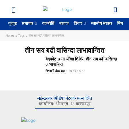
गृहपृष्ठ
राजनीति
समाज
स्थानीय सरकार
निगरान
समाचार
विचार
Home
Tags
तीन सय बढी वासिन्दा लाभावान्तित
तीन सय बढी वासिन्दा लाभावान्तित
बेदकोट ७ मा आँखा शिविर, तीन सय बढी वासिन्दा
लाभावान्तित
निगरानी संवाददाता
-
२०८० माघ १५
महेन्द्रनगर मिडिया नेटवर्क सञ्चालित
कार्यालयः भीमदत्त–१८ कञ्चनपुर