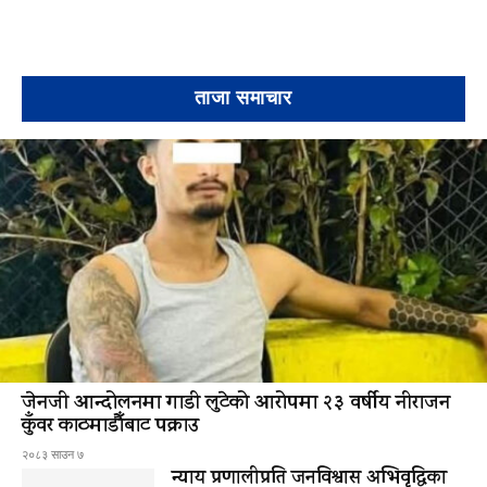
ताजा समाचार
जेनजी आन्दोलनमा गाडी लुटेको आरोपमा २३ वर्षीय नीराजन
कुँवर काठमाडौँबाट पक्राउ
२०८३ साउन ७
न्याय प्रणालीप्रति जनविश्वास अभिवृद्धिका