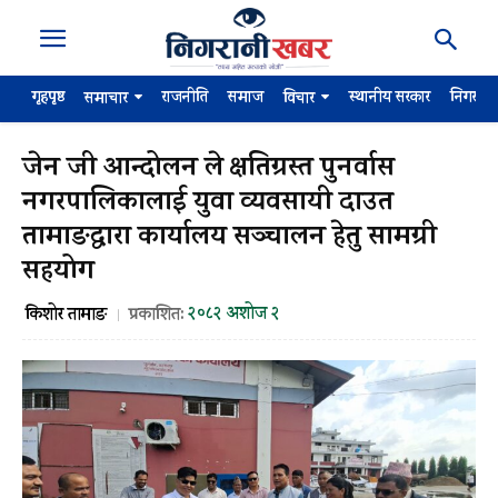
गृहपृष्ठ
राजनीति
समाज
स्थानीय सरकार
निगरान
समाचार
विचार
जेन जी आन्दोलन ले क्षतिग्रस्त पुनर्वास
नगरपालिकालाई युवा व्यवसायी दाउत
तामाङद्वारा कार्यालय सञ्चालन हेतु सामग्री
सहयोग
२०८२ अशोज २
किशोर तामाङ
प्रकाशित: