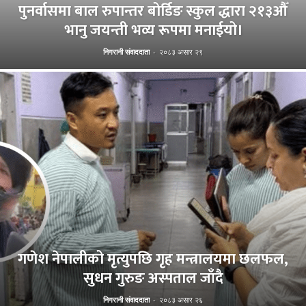
पुनर्वासमा बाल रुपान्तर बोर्डिङ स्कुल द्धारा २१३औँ
भानु जयन्ती भव्य रूपमा मनाईयो।
निगरानी संवाददाता
-
२०८३ असार २९
गणेश नेपालीको मृत्युपछि गृह मन्त्रालयमा छलफल,
सुधन गुरुङ अस्पताल जाँदै
निगरानी संवाददाता
-
२०८३ असार २६