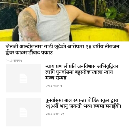
जेनजी आन्दोलनमा गाडी लुटेको आरोपमा २३ वर्षीय नीराजन
कुँवर काठमाडौँबाट पक्राउ
२०८३ साउन ७
न्याय प्रणालीप्रति जनविश्वास अभिवृद्धिका
लागि पुनर्वासमा बहुसरोकारवाला न्याय
मञ्च सम्पन्न
२०८३ साउन १
पुनर्वासमा बाल रुपान्तर बोर्डिङ स्कुल द्धारा
२१३औँ भानु जयन्ती भव्य रूपमा मनाईयो।
२०८३ असार २९