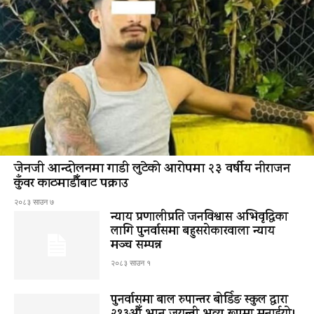
जेनजी आन्दोलनमा गाडी लुटेको आरोपमा २३ वर्षीय नीराजन
कुँवर काठमाडौँबाट पक्राउ
२०८३ साउन ७
न्याय प्रणालीप्रति जनविश्वास अभिवृद्धिका
लागि पुनर्वासमा बहुसरोकारवाला न्याय
मञ्च सम्पन्न
२०८३ साउन १
पुनर्वासमा बाल रुपान्तर बोर्डिङ स्कुल द्धारा