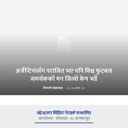
अर्जेन्टिनासँग पराजित भए पनि विश्व फुटबल
समर्थकको मन जित्यो केप भर्डे
निगरानी संवाददाता
-
२०८३ असार २०
महेन्द्रनगर मिडिया नेटवर्क सञ्चालित
कार्यालयः भीमदत्त–१८ कञ्चनपुर