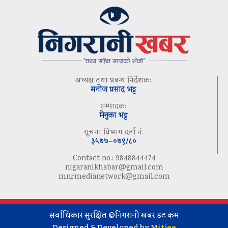
अध्यक्ष तथा प्रबन्ध निर्देशकः
मनोज प्रसाद भट्ट
सम्पादकः
मेनुका भट्ट
सूचना विभाग दर्ता नं.
३५७७–०७९/८०
Contact no.: 9848844474
nigaranikhabar@gmail.com
mnrmedianetwork@gmail.com
सर्वाधिकार सुरक्षित ©निगरानी खबर डट कम
Designed & Developed by
Mitjee