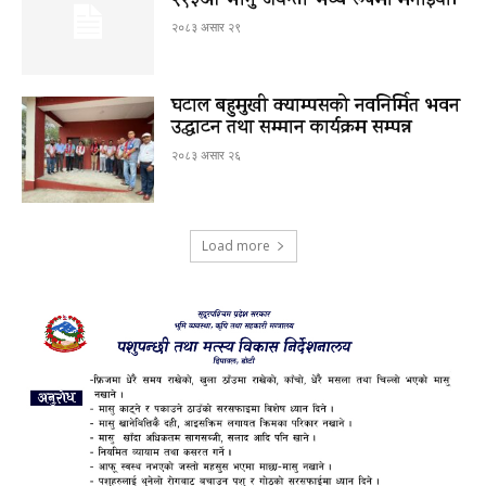
२१३औँ भानु जयन्ती भव्य रूपमा मनाईयो।
२०८३ असार २९
घटाल बहुमुखी क्याम्पसको नवनिर्मित भवन
उद्घाटन तथा सम्मान कार्यक्रम सम्पन्न
२०८३ असार २६
Load more