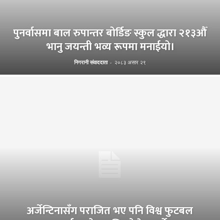
पुनर्वासमा बाल रुपान्तर बोर्डिङ स्कुल द्धारा २१३औँ
भानु जयन्ती भव्य रूपमा मनाईयो।
निगरानी संवाददाता
-
२०८३ असार २९
अर्जेन्टिनासँग पराजित भए पनि विश्व फुटबल