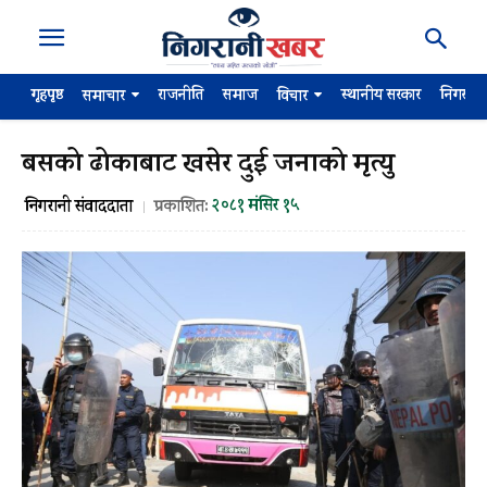
गृहपृष्ठ
राजनीति
समाज
स्थानीय सरकार
निगरान
समाचार
विचार
बसको ढोकाबाट खसेर दुई जनाको मृत्यु
२०८१ मंसिर १५
निगरानी संवाददाता
प्रकाशित: