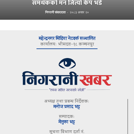
समर्थकको मन जित्यो केप भर्डे
निगरानी संवाददाता
-
२०८३ असार २०
महेन्द्रनगर मिडिया नेटवर्क सञ्चालित
कार्यालयः भीमदत्त–१८ कञ्चनपुर
अध्यक्ष तथा प्रबन्ध निर्देशकः
मनोज प्रसाद भट्ट
सम्पादकः
मेनुका भट्ट
सूचना विभाग दर्ता नं.