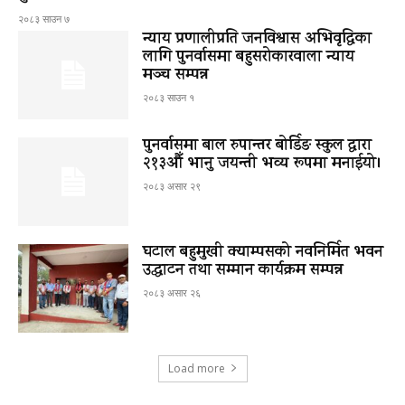
२०८३ साउन ७
न्याय प्रणालीप्रति जनविश्वास अभिवृद्धिका
लागि पुनर्वासमा बहुसरोकारवाला न्याय
मञ्च सम्पन्न
२०८३ साउन १
पुनर्वासमा बाल रुपान्तर बोर्डिङ स्कुल द्धारा
२१३औँ भानु जयन्ती भव्य रूपमा मनाईयो।
२०८३ असार २९
घटाल बहुमुखी क्याम्पसको नवनिर्मित भवन
उद्घाटन तथा सम्मान कार्यक्रम सम्पन्न
२०८३ असार २६
Load more