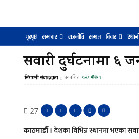
गृहपृष्ठ
समाचार
राजनीति
समाज
विचार
स्था
सवारी दुर्घटनामा ६ ज
निगरानी संवाददाता
प्रकाशित:
२०८१ मंसिर १
27
काठमाडौँ ।
देशका विभिन्न स्थानमा भएका सवारी