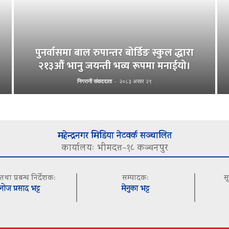
पुनर्वासमा बाल रुपान्तर बोर्डिङ स्कुल द्धारा
२१३औँ भानु जयन्ती भव्य रूपमा मनाईयो।
निगरानी संवाददाता
-
२०८३ असार २९
महेन्द्रनगर मिडिया नेटवर्क सञ्चालित
कार्यालयः भीमदत्त–१८ कञ्चनपुर
 तथा प्रबन्ध निर्देशकः
सम्पादकः
स
नोज प्रसाद भट्ट
मेनुका भट्ट