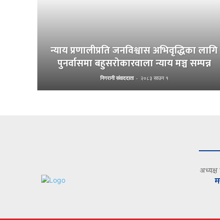
न्याय प्रणालीप्रति जनविश्वास अभिवृद्धिका लागि
पुनर्वासमा बहुसरोकारवाला न्याय मञ्च सम्पन्न
निगरानी संवाददाता
-
२०८३ साउन १
अध्यक्ष
म