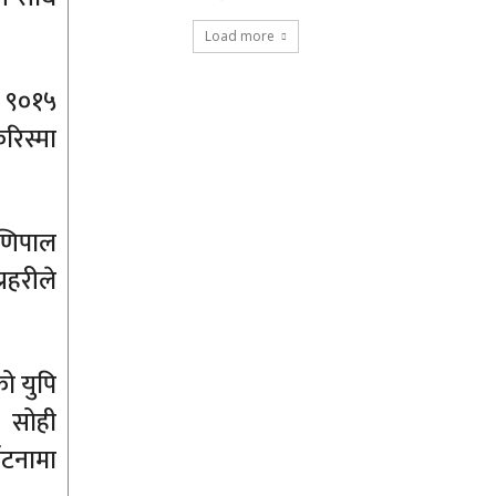
Load more
प ९०१५
रिस्मा
मणिपाल
रहरीले
ो युपि
 सोही
घटनामा