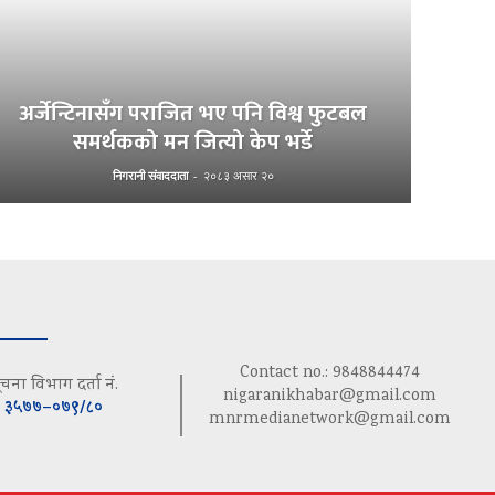
अर्जेन्टिनासँग पराजित भए पनि विश्व फुटबल
समर्थकको मन जित्यो केप भर्डे
निगरानी संवाददाता
-
२०८३ असार २०
Contact no.: 9848844474
ूचना विभाग दर्ता नं.
nigaranikhabar@gmail.com
३५७७–०७९/८०
mnrmedianetwork@gmail.com