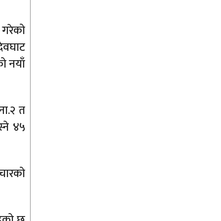
 गरेको
देवघाट
ो नयाँ
ना.२ त
्ने ४५
पचारको
हेको छ