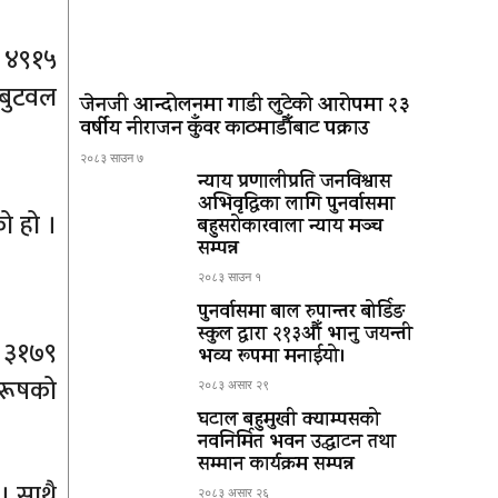
ज ४९१५
बुटवल
जेनजी आन्दोलनमा गाडी लुटेको आरोपमा २३
वर्षीय नीराजन कुँवर काठमाडौँबाट पक्राउ
२०८३ साउन ७
न्याय प्रणालीप्रति जनविश्वास
अभिवृद्धिका लागि पुनर्वासमा
ो हो ।
बहुसरोकारवाला न्याय मञ्च
सम्पन्न
२०८३ साउन १
पुनर्वासमा बाल रुपान्तर बोर्डिङ
स्कुल द्धारा २१३औँ भानु जयन्ती
प ३१७९
भव्य रूपमा मनाईयो।
ुरूषको
२०८३ असार २९
घटाल बहुमुखी क्याम्पसको
नवनिर्मित भवन उद्घाटन तथा
सम्मान कार्यक्रम सम्पन्न
। साथै
२०८३ असार २६