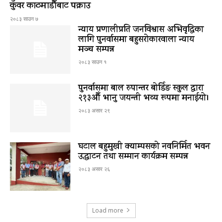
कुँवर काठमाडौँबाट पक्राउ
२०८३ साउन ७
न्याय प्रणालीप्रति जनविश्वास अभिवृद्धिका
लागि पुनर्वासमा बहुसरोकारवाला न्याय
मञ्च सम्पन्न
२०८३ साउन १
पुनर्वासमा बाल रुपान्तर बोर्डिङ स्कुल द्धारा
२१३औँ भानु जयन्ती भव्य रूपमा मनाईयो।
२०८३ असार २९
घटाल बहुमुखी क्याम्पसको नवनिर्मित भवन
उद्घाटन तथा सम्मान कार्यक्रम सम्पन्न
२०८३ असार २६
Load more