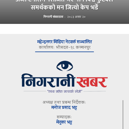
समर्थकको मन जित्यो केप भर्डे
निगरानी संवाददाता
-
२०८३ असार २०
महेन्द्रनगर मिडिया नेटवर्क सञ्चालित
कार्यालयः भीमदत्त–१८ कञ्चनपुर
अध्यक्ष तथा प्रबन्ध निर्देशकः
मनोज प्रसाद भट्ट
सम्पादकः
मेनुका भट्ट