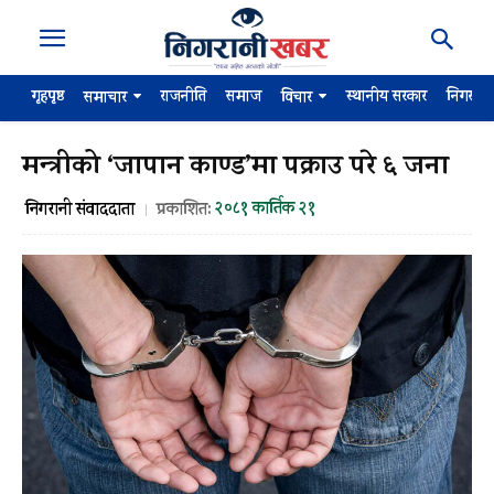
गृहपृष्ठ
राजनीति
समाज
स्थानीय सरकार
निगरान
समाचार
विचार
मन्त्रीको ‘जापान काण्ड’मा पक्राउ परे ६ जना
२०८१ कार्तिक २१
निगरानी संवाददाता
प्रकाशित: