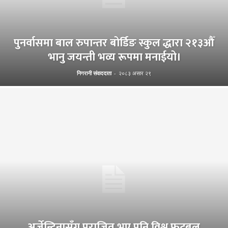
पुनर्वासमा बाल रुपान्तर बोर्डिङ स्कुल द्धारा २१३औँ
भानु जयन्ती भव्य रूपमा मनाईयो।
निगरानी संवाददाता
-
२०८३ असार २९
अर्जेन्टिनासँग पराजित भए पनि विश्व फुटबल