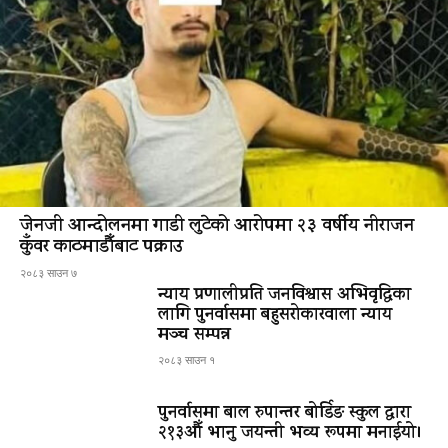
जेनजी आन्दोलनमा गाडी लुटेको आरोपमा २३ वर्षीय नीराजन
कुँवर काठमाडौँबाट पक्राउ
२०८३ साउन ७
न्याय प्रणालीप्रति जनविश्वास अभिवृद्धिका
लागि पुनर्वासमा बहुसरोकारवाला न्याय
मञ्च सम्पन्न
२०८३ साउन १
पुनर्वासमा बाल रुपान्तर बोर्डिङ स्कुल द्धारा
२१३औँ भानु जयन्ती भव्य रूपमा मनाईयो।