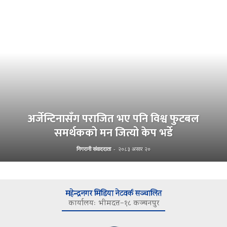
अर्जेन्टिनासँग पराजित भए पनि विश्व फुटबल
समर्थकको मन जित्यो केप भर्डे
निगरानी संवाददाता
-
२०८३ असार २०
महेन्द्रनगर मिडिया नेटवर्क सञ्चालित
कार्यालयः भीमदत्त–१८ कञ्चनपुर