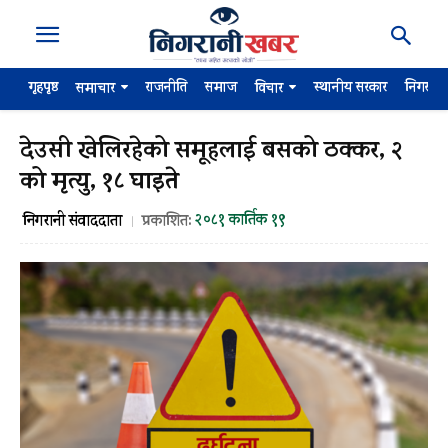
गृहपृष्ठ
राजनीति
समाज
स्थानीय सरकार
निगरान
समाचार
विचार
देउसी खेलिरहेको समूहलाई बसको ठक्कर, २
को मृत्यु, १८ घाइते
२०८१ कार्तिक १९
निगरानी संवाददाता
प्रकाशित: