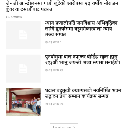
जेनजी आन्दोलनमा गाडी लुटेको आरोपमा २३ वर्षीय नीराजन
कुँवर काठमाडौँबाट पक्राउ
२०८३ साउन ७
न्याय प्रणालीप्रति जनविश्वास अभिवृद्धिका
लागि पुनर्वासमा बहुसरोकारवाला न्याय
मञ्च सम्पन्न
२०८३ साउन १
पुनर्वासमा बाल रुपान्तर बोर्डिङ स्कुल द्धारा
२१३औँ भानु जयन्ती भव्य रूपमा मनाईयो।
२०८३ असार २९
घटाल बहुमुखी क्याम्पसको नवनिर्मित भवन
उद्घाटन तथा सम्मान कार्यक्रम सम्पन्न
२०८३ असार २६
Load more