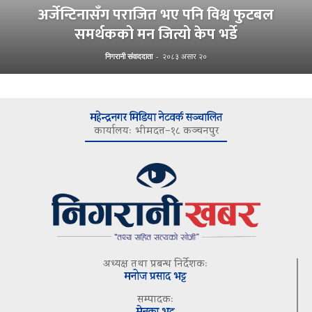
अर्जेन्टिनासँग पराजित भए पनि विश्व फुटबल
समर्थकको मन जित्यो केप भर्डे
निगरानी संवाददाता
-
२०८३ असार २०
महेन्द्रनगर मिडिया नेटवर्क सञ्चालित
कार्यालयः भीमदत्त–१८ कञ्चनपुर
अध्यक्ष तथा प्रबन्ध निर्देशकः
मनोज प्रसाद भट्ट
सम्पादकः