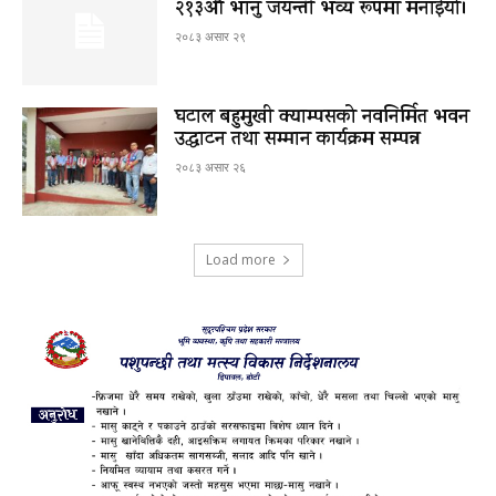
२१३औँ भानु जयन्ती भव्य रूपमा मनाईयो।
२०८३ असार २९
घटाल बहुमुखी क्याम्पसको नवनिर्मित भवन
उद्घाटन तथा सम्मान कार्यक्रम सम्पन्न
२०८३ असार २६
Load more