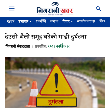
गृहपृष्ठ
राजनीति
समाज
स्थानीय सरकार
निगरान
समाचार
विचार
देउसी भैलो समूह चढेको गाडी दुर्घटना
२०८१ कार्तिक १८
निगरानी संवाददाता
प्रकाशित: