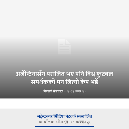
अर्जेन्टिनासँग पराजित भए पनि विश्व फुटबल
समर्थकको मन जित्यो केप भर्डे
निगरानी संवाददाता
-
२०८३ असार २०
महेन्द्रनगर मिडिया नेटवर्क सञ्चालित
कार्यालयः भीमदत्त–१८ कञ्चनपुर