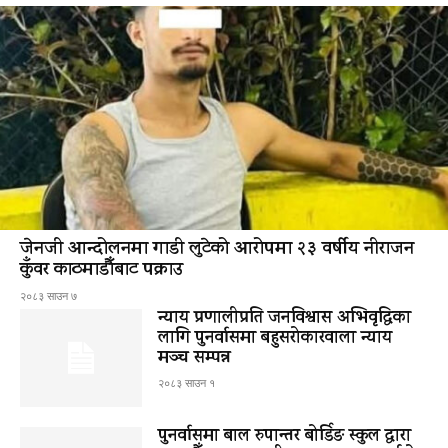
जेनजी आन्दोलनमा गाडी लुटेको आरोपमा २३ वर्षीय नीराजन
कुँवर काठमाडौँबाट पक्राउ
२०८३ साउन ७
न्याय प्रणालीप्रति जनविश्वास अभिवृद्धिका
लागि पुनर्वासमा बहुसरोकारवाला न्याय
मञ्च सम्पन्न
२०८३ साउन १
पुनर्वासमा बाल रुपान्तर बोर्डिङ स्कुल द्धारा