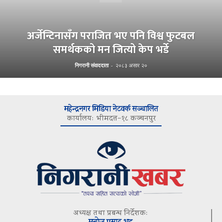
अर्जेन्टिनासँग पराजित भए पनि विश्व फुटबल
समर्थकको मन जित्यो केप भर्डे
निगरानी संवाददाता
-
२०८३ असार २०
महेन्द्रनगर मिडिया नेटवर्क सञ्चालित
कार्यालयः भीमदत्त–१८ कञ्चनपुर
अध्यक्ष तथा प्रबन्ध निर्देशकः