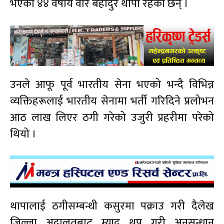
भएका ४४ वर्षीय वीर बहादुर थापा रहेका छन् ।
उनले आफू पूर्व भारतीय सेना भएको भन्दै विभिन्न
व्यक्तिहरूलाई भारतीय सेनामा भर्ती गरिदिने प्रलोभन
आठ लाख लिएर ठगी गरेको उजुरी प्रहरीमा परेको
थियो ।
थापालाई ठगीसम्बन्धी कसुरमा पक्राउ गरी दैलेख
जिल्ला अदालतबाट म्याद थप गरी अनुसन्धान