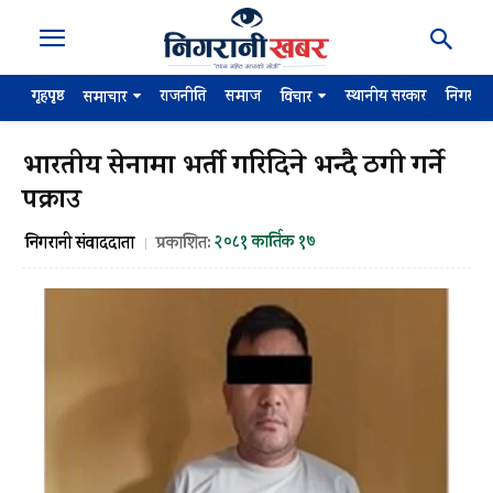
गृहपृष्ठ
राजनीति
समाज
स्थानीय सरकार
निगरान
समाचार
विचार
भारतीय सेनामा भर्ती गरिदिने भन्दै ठगी गर्ने
पक्राउ
२०८१ कार्तिक १७
निगरानी संवाददाता
प्रकाशित: