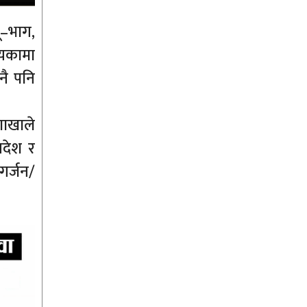
ू–भाग,
्यकामा
नै पनि
शाखाले
रदेश र
गर्जन/