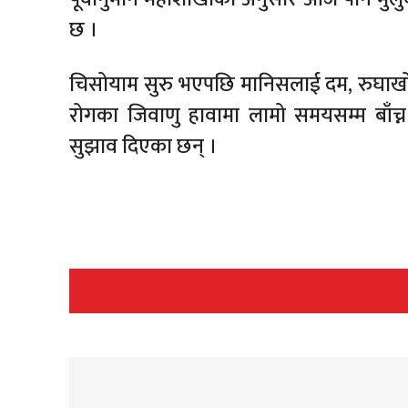
छ ।
चिसोयाम सुरु भएपछि मानिसलाई दम, रुघाखो
रोगका जिवाणु हावामा लामो समयसम्म बाँच्न स
सुझाव दिएका छन् ।