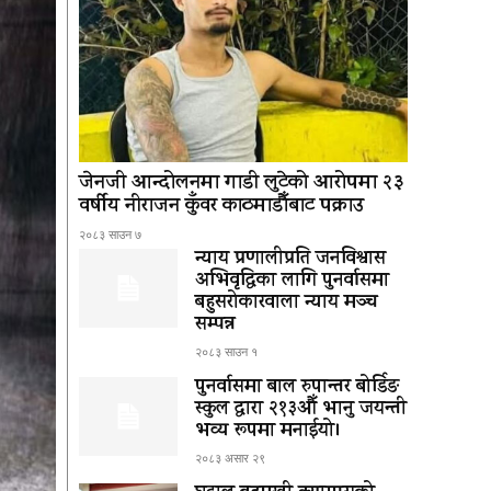
जेनजी आन्दोलनमा गाडी लुटेको आरोपमा २३
वर्षीय नीराजन कुँवर काठमाडौँबाट पक्राउ
२०८३ साउन ७
न्याय प्रणालीप्रति जनविश्वास
अभिवृद्धिका लागि पुनर्वासमा
बहुसरोकारवाला न्याय मञ्च
सम्पन्न
२०८३ साउन १
पुनर्वासमा बाल रुपान्तर बोर्डिङ
स्कुल द्धारा २१३औँ भानु जयन्ती
भव्य रूपमा मनाईयो।
२०८३ असार २९