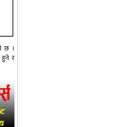
को छ ।
ुने र