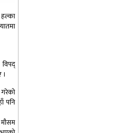
 हल्का
यातमा
 विपद्
ए ।
 गरेको
ाँ पनि
, मौसम
ु भएको