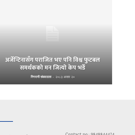
अर्जेन्टिनासँग पराजित भए पनि विश्व फुटबल
समर्थकको मन जित्यो केप भर्डे
निगरानी संवाददाता
-
२०८३ असार २०
Contact no.: 9848844474