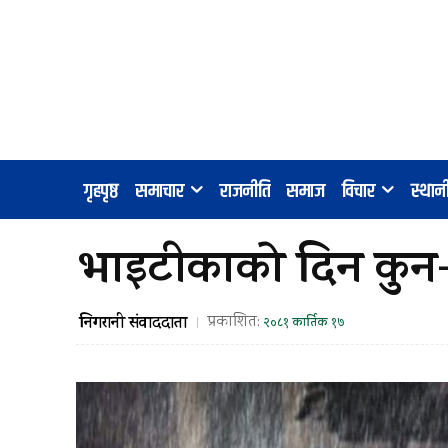
गृहपृष्ठ
समाचार
राजनीति
समाज
विचार
स्था
भाइटीकाको दिन कुन–कु
निगरानी संवाददाता
प्रकाशित:
२०८१ कार्तिक १७