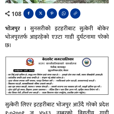
108
भोजपुर ।
सुनसरीको इटहरीबाट सुत्केरी बोकेर
भोजपुरतर्फ आइरहेको एउटा गाडी दुर्घटनामा परेको
छ।
सुत्केरी लिएर इटहरीबाट भोजपुर आउँदै गरेको प्रदेश
१-०२००१ ज ४५६३ नम्बरको विद्युतीय गाडी