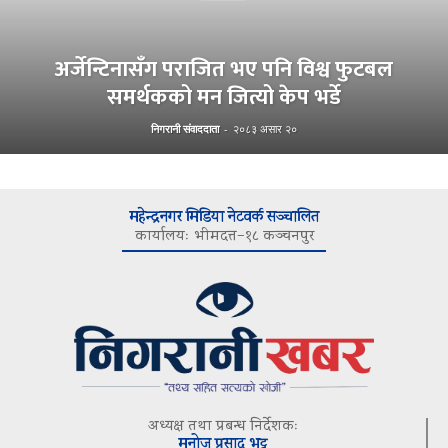
अर्जेन्टिनासँग पराजित भए पनि विश्व फुटबल
समर्थकको मन जित्यो केप भर्डे
निगरानी संवाददाता
-
२०८३ असार २०
महेन्द्रनगर मिडिया नेटवर्क सञ्चालित
कार्यालयः भीमदत्त–१८ कञ्चनपुर
अध्यक्ष तथा प्रबन्ध निर्देशकः
मनोज प्रसाद भट्ट