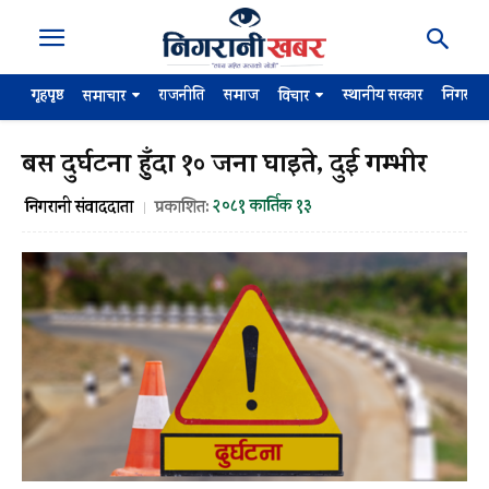
गृहपृष्ठ
राजनीति
समाज
स्थानीय सरकार
निगरान
समाचार
विचार
बस दुर्घटना हुँदा १० जना घाइते, दुई गम्भीर
२०८१ कार्तिक १३
निगरानी संवाददाता
प्रकाशित: