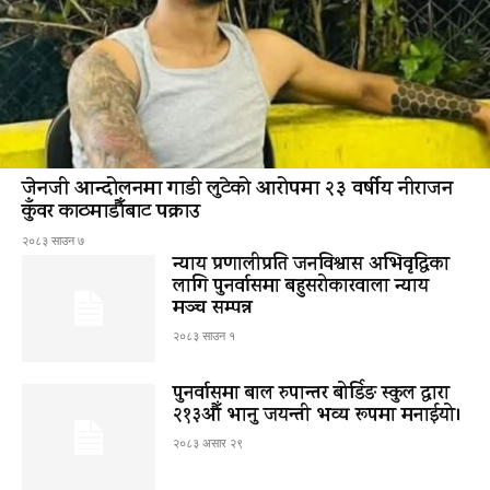
जेनजी आन्दोलनमा गाडी लुटेको आरोपमा २३ वर्षीय नीराजन
कुँवर काठमाडौँबाट पक्राउ
२०८३ साउन ७
न्याय प्रणालीप्रति जनविश्वास अभिवृद्धिका
लागि पुनर्वासमा बहुसरोकारवाला न्याय
मञ्च सम्पन्न
२०८३ साउन १
पुनर्वासमा बाल रुपान्तर बोर्डिङ स्कुल द्धारा
२१३औँ भानु जयन्ती भव्य रूपमा मनाईयो।
२०८३ असार २९