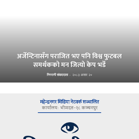
अर्जेन्टिनासँग पराजित भए पनि विश्व फुटबल
समर्थकको मन जित्यो केप भर्डे
निगरानी संवाददाता
-
२०८३ असार २०
महेन्द्रनगर मिडिया नेटवर्क सञ्चालित
कार्यालयः भीमदत्त–१८ कञ्चनपुर