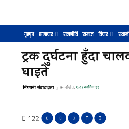
गृहपृष्ठ
समाचार
राजनीति
समाज
विचार
स्था
ट्रक दुर्घटना हुँदा च
घाइते
निगरानी संवाददाता
प्रकाशित:
२०८१ कार्तिक १३
122