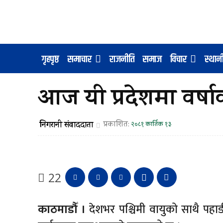
गृहपृष्ठ
समाचार
राजनीति
समाज
विचार
स्था
आज यी प्रदेशमा वर्षा
निगरानी संवाददाता
प्रकाशित:
२०८१ कार्तिक १३
22
काठमाडौँ ।
देशभर पश्चिमी वायुको साथै पहा