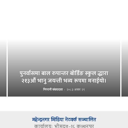
पुनर्वासमा बाल रुपान्तर बोर्डिङ स्कुल द्धारा
२१३औँ भानु जयन्ती भव्य रूपमा मनाईयो।
निगरानी संवाददाता
-
२०८३ असार २९
महेन्द्रनगर मिडिया नेटवर्क सञ्चालित
कार्यालयः भीमदत्त–१८ कञ्चनपुर