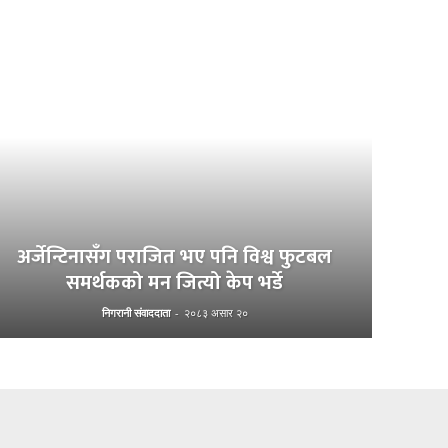
अर्जेन्टिनासँग पराजित भए पनि विश्व फुटबल
समर्थकको मन जित्यो केप भर्डे
निगरानी संवाददाता
-
२०८३ असार २०