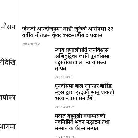
 मौसम
जेनजी आन्दोलनमा गाडी लुटेको आरोपमा २३
वर्षीय नीराजन कुँवर काठमाडौँबाट पक्राउ
२०८३ साउन ७
न्याय प्रणालीप्रति जनविश्वास
अभिवृद्धिका लागि पुनर्वासमा
लीदेखि
बहुसरोकारवाला न्याय मञ्च
सम्पन्न
२०८३ साउन १
पुनर्वासमा बाल रुपान्तर बोर्डिङ
स्कुल द्धारा २१३औँ भानु जयन्ती
र्षाको
भव्य रूपमा मनाईयो।
२०८३ असार २९
घटाल बहुमुखी क्याम्पसको
नवनिर्मित भवन उद्घाटन तथा
ूभागमा
सम्मान कार्यक्रम सम्पन्न
२०८३ असार २६