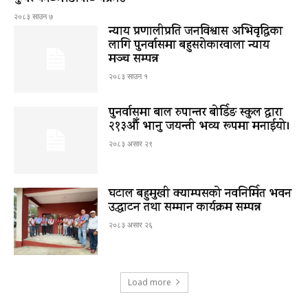
२०८३ साउन ७
न्याय प्रणालीप्रति जनविश्वास अभिवृद्धिका
लागि पुनर्वासमा बहुसरोकारवाला न्याय
मञ्च सम्पन्न
२०८३ साउन १
पुनर्वासमा बाल रुपान्तर बोर्डिङ स्कुल द्धारा
२१३औँ भानु जयन्ती भव्य रूपमा मनाईयो।
२०८३ असार २९
घटाल बहुमुखी क्याम्पसको नवनिर्मित भवन
उद्घाटन तथा सम्मान कार्यक्रम सम्पन्न
२०८३ असार २६
Load more