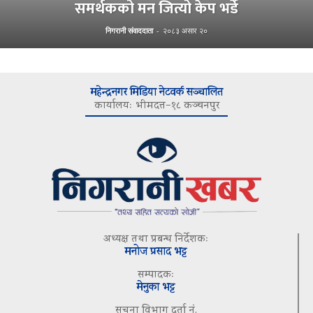
समर्थकको मन जित्यो केप भर्डे
निगरानी संवाददाता
-
२०८३ असार २०
महेन्द्रनगर मिडिया नेटवर्क सञ्चालित
कार्यालयः भीमदत्त–१८ कञ्चनपुर
अध्यक्ष तथा प्रबन्ध निर्देशकः
मनोज प्रसाद भट्ट
सम्पादकः
मेनुका भट्ट
सूचना विभाग दर्ता नं.