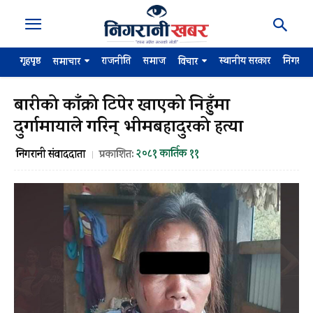
गृहपृष्ठ
राजनीति
समाज
स्थानीय सरकार
निगरान
समाचार
विचार
बारीको काँक्रो टिपेर खाएको निहुँमा
दुर्गामायाले गरिन् भीमबहादुरको हत्या
२०८१ कार्तिक ११
निगरानी संवाददाता
प्रकाशित: