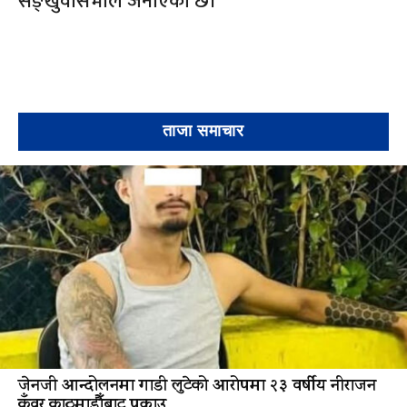
सङ्खुवासभाले जनाएको छ।
ताजा समाचार
जेनजी आन्दोलनमा गाडी लुटेको आरोपमा २३ वर्षीय नीराजन
कुँवर काठमाडौँबाट पक्राउ