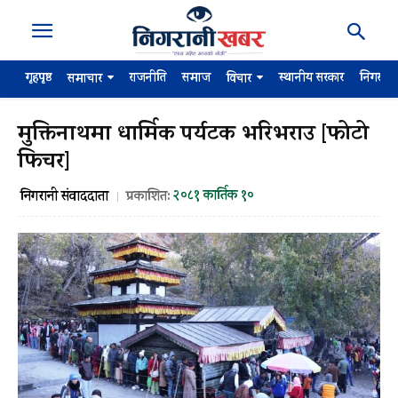
गृहपृष्ठ
राजनीति
समाज
स्थानीय सरकार
निगरान
समाचार
विचार
मुक्तिनाथमा धार्मिक पर्यटक भरिभराउ [फोटो
फिचर]
२०८१ कार्तिक १०
निगरानी संवाददाता
प्रकाशित: