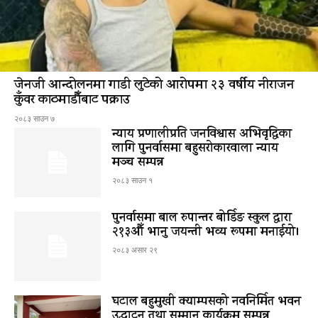
जेनजी आन्दोलनमा गाडी लुटेको आरोपमा २३ वर्षीय नीराजन
कुँवर काठमाडौँबाट पक्राउ
२०८३ साउन ७
न्याय प्रणालीप्रति जनविश्वास अभिवृद्धिका
लागि पुनर्वासमा बहुसरोकारवाला न्याय
मञ्च सम्पन्न
२०८३ साउन १
पुनर्वासमा बाल रुपान्तर बोर्डिङ स्कुल द्धारा
२१३औँ भानु जयन्ती भव्य रूपमा मनाईयो।
२०८३ असार २९
घटाल बहुमुखी क्याम्पसको नवनिर्मित भवन
उद्घाटन तथा सम्मान कार्यक्रम सम्पन्न