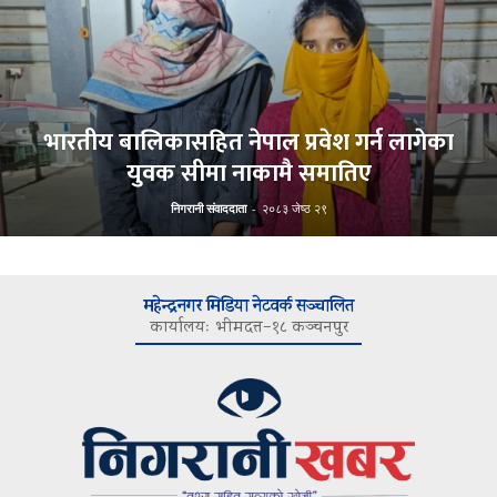
भारतीय बालिकासहित नेपाल प्रवेश गर्न लागेका
युवक सीमा नाकामै समातिए
निगरानी संवाददाता
-
२०८३ जेष्ठ २९
महेन्द्रनगर मिडिया नेटवर्क सञ्चालित
कार्यालयः भीमदत्त–१८ कञ्चनपुर