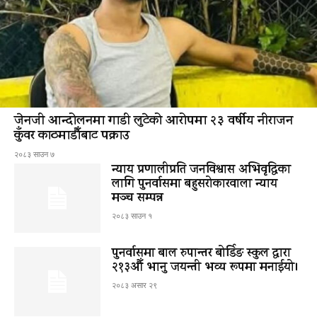
जेनजी आन्दोलनमा गाडी लुटेको आरोपमा २३ वर्षीय नीराजन
कुँवर काठमाडौँबाट पक्राउ
२०८३ साउन ७
न्याय प्रणालीप्रति जनविश्वास अभिवृद्धिका
लागि पुनर्वासमा बहुसरोकारवाला न्याय
मञ्च सम्पन्न
२०८३ साउन १
पुनर्वासमा बाल रुपान्तर बोर्डिङ स्कुल द्धारा
२१३औँ भानु जयन्ती भव्य रूपमा मनाईयो।
२०८३ असार २९