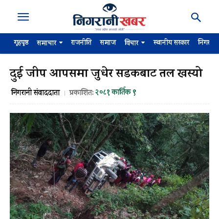
गृहपृष्ठ
राजनीति
समाज
स्थानीय सरकार
निगरान
समाचार
विचार
दुई जीप आपसमा जुधेर सडकबाट तल खस्यो
२०८१ कार्तिक ९
निगरानी संवाददाता
प्रकाशित: