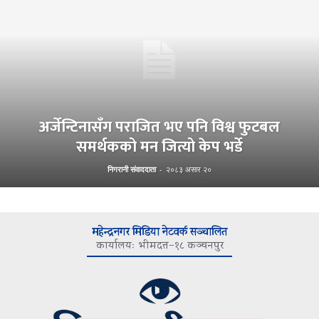
अर्जेन्टिनासँग पराजित भए पनि विश्व फुटबल
समर्थकको मन जित्यो केप भर्डे
निगरानी संवाददाता
-
२०८३ असार २०
महेन्द्रनगर मिडिया नेटवर्क सञ्चालित
कार्यालयः भीमदत्त–१८ कञ्चनपुर