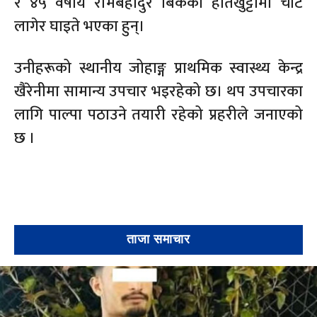
र ४५ वर्षीय रोमबहादुर बिकको हातखुट्टामा चोट
लागेर घाइते भएका हुन्।
उनीहरूको स्थानीय जोहाङ्ग प्राथमिक स्वास्थ्य केन्द्र
खैरेनीमा सामान्य उपचार भइरहेको छ। थप उपचारका
लागि पाल्पा पठाउने तयारी रहेको प्रहरीले जनाएको
छ ।
ताजा समाचार