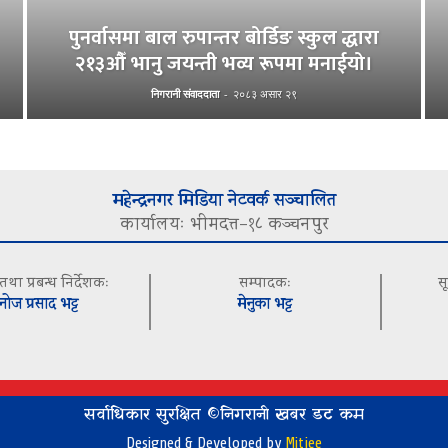
पुनर्वासमा बाल रुपान्तर बोर्डिङ स्कुल द्धारा
२१३औँ भानु जयन्ती भव्य रूपमा मनाईयो।
निगरानी संवाददाता
-
२०८३ असार २९
महेन्द्रनगर मिडिया नेटवर्क सञ्चालित
कार्यालयः भीमदत्त–१८ कञ्चनपुर
 तथा प्रबन्ध निर्देशकः
सम्पादकः
स
नोज प्रसाद भट्ट
मेनुका भट्ट
सर्वाधिकार सुरक्षित ©निगरानी खबर डट कम
Designed & Developed by
Mitjee