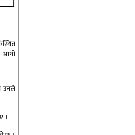
कस्थित
मा आगो
ो उनले
ए ।