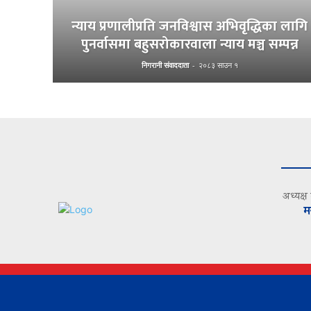
न्याय प्रणालीप्रति जनविश्वास अभिवृद्धिका लागि
पुनर्वासमा बहुसरोकारवाला न्याय मञ्च सम्पन्न
निगरानी संवाददाता
-
२०८३ साउन १
अध्यक्ष
म