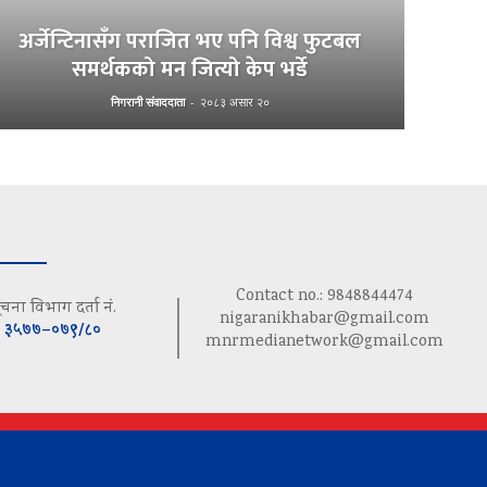
अर्जेन्टिनासँग पराजित भए पनि विश्व फुटबल
समर्थकको मन जित्यो केप भर्डे
निगरानी संवाददाता
-
२०८३ असार २०
Contact no.: 9848844474
ूचना विभाग दर्ता नं.
nigaranikhabar@gmail.com
३५७७–०७९/८०
mnrmedianetwork@gmail.com