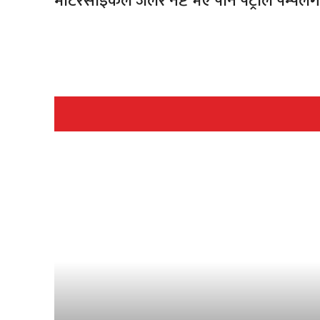
मोटरसाइकल जलेर नष्ट भए पनि पेट्रोल पम्पलगा