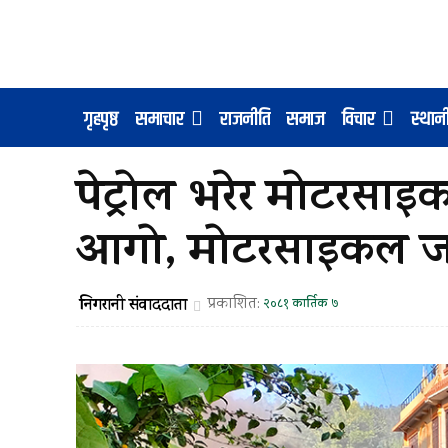
गृहपृष्ठ
समाचार
राजनीति
समाज
विचार
स्था
पेट्रोल भरेर मोटरसाइकल
आगो, मोटरसाइकल जले
निगरानी संवाददाता
प्रकाशित:
२०८१ कार्तिक ७