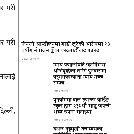
ार गरी
ार गरी
जेनजी आन्दोलनमा गाडी लुटेको आरोपमा २३
वर्षीय नीराजन कुँवर काठमाडौँबाट पक्राउ
२०८३ साउन ७
न्याय प्रणालीप्रति जनविश्वास
अभिवृद्धिका लागि पुनर्वासमा
जनालाई
बहुसरोकारवाला न्याय मञ्च
सम्पन्न
२०८३ साउन १
पुनर्वासमा बाल रुपान्तर बोर्डिङ
स्कुल द्धारा २१३औँ भानु जयन्ती
िल्ली,
भव्य रूपमा मनाईयो।
२०८३ असार २९
घटाल बहुमुखी क्याम्पसको