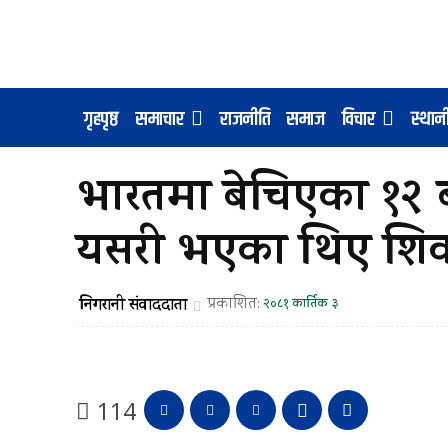
गृहपृष्ठ
समाचार
राजनीति
समाज
विचार
स्था
भारतमा बेचिएका १२ 
यसरी भएका थिए शि
निगरानी संवाददाता
प्रकाशित:
२०८१ कार्तिक ३
114