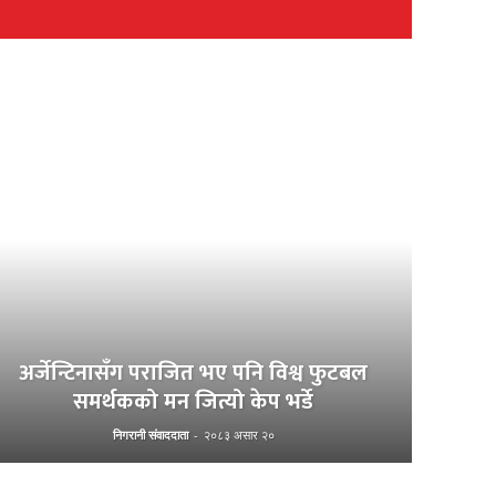
अर्जेन्टिनासँग पराजित भए पनि विश्व फुटबल
समर्थकको मन जित्यो केप भर्डे
निगरानी संवाददाता
-
२०८३ असार २०