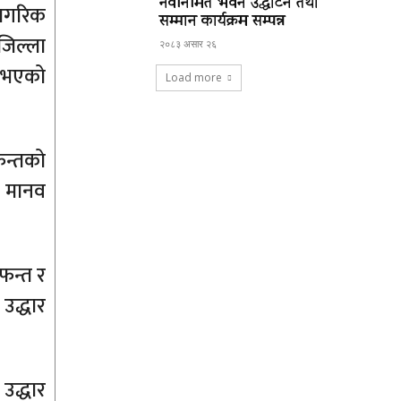
नवनिर्मित भवन उद्घाटन तथा
नागरिक
सम्मान कार्यक्रम सम्पन्न
जिल्ला
२०८३ असार २६
व भएको
Load more
फन्तको
 मानव
फन्त र
उद्धार
उद्धार