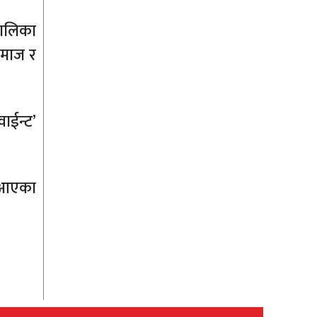
बालिका
समाज र
ाईन्ट’
ै आएका