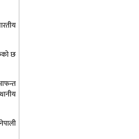
भारतीय
केको छ
, आफन्त
्थानीय
नेपाली