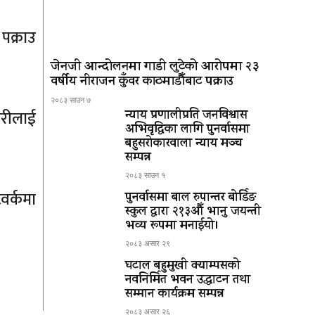
पक्राउ
जेनजी आन्दोलनमा गाडी लुटेको आरोपमा २३
वर्षीय नीराजन कुँवर काठमाडौँबाट पक्राउ
२०८३ साउन ७
हरीलाई
न्याय प्रणालीप्रति जनविश्वास
अभिवृद्धिका लागि पुनर्वासमा
बहुसरोकारवाला न्याय मञ्च
सम्पन्न
२०८३ साउन १
टवर्कमा
पुनर्वासमा बाल रुपान्तर बोर्डिङ
स्कुल द्धारा २१३औँ भानु जयन्ती
भव्य रूपमा मनाईयो।
२०८३ असार २९
घटाल बहुमुखी क्याम्पसको
नवनिर्मित भवन उद्घाटन तथा
सम्मान कार्यक्रम सम्पन्न
२०८३ असार २६