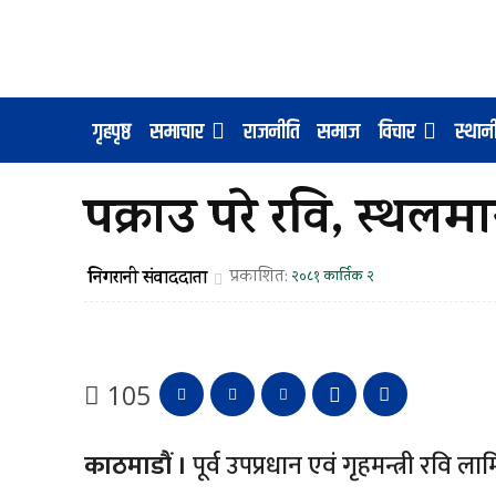
गृहपृष्ठ
समाचार
राजनीति
समाज
विचार
स्था
पक्राउ परे रवि, स्थलम
निगरानी संवाददाता
प्रकाशित:
२०८१ कार्तिक २
105
काठमाडौं ।
पूर्व उपप्रधान एवं गृहमन्त्री रवि ल