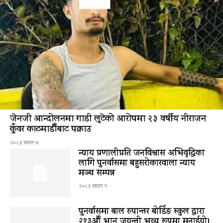
जेनजी आन्दोलनमा गाडी लुटेको आरोपमा २३ वर्षीय नीराजन
कुँवर काठमाडौँबाट पक्राउ
२०८३ साउन ७
न्याय प्रणालीप्रति जनविश्वास अभिवृद्धिका
लागि पुनर्वासमा बहुसरोकारवाला न्याय
मञ्च सम्पन्न
२०८३ साउन १
पुनर्वासमा बाल रुपान्तर बोर्डिङ स्कुल द्धारा
२१३औँ भानु जयन्ती भव्य रूपमा मनाईयो।