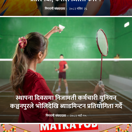
निगरानी संवाददाता
-
२०८२ मंसिर २६
स्थापना दिवसमा निजामती कर्मचारी युनियन
कञ्चनपुरले भोलिदेखि ब्याडमिन्टन प्रतियोगिता गर्दै
निगरानी संवाददाता
-
२०८२ भदौ १५