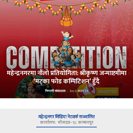
महेन्द्रनगरमा नौंलो प्रतियोगिता: श्रीकृष्ण जन्माष्टमीमा
‘मट्का फोड कम्पिटिशन’ हुँदै
निगरानी संवाददाता
-
२०८२ साउन २९
महेन्द्रनगर मिडिया नेटवर्क सञ्चालित
कार्यालयः भीमदत्त–१८ कञ्चनपुर