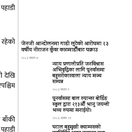
 पहाडी
 रहेको
जेनजी आन्दोलनमा गाडी लुटेको आरोपमा २३
वर्षीय नीराजन कुँवर काठमाडौँबाट पक्राउ
२०८३ साउन ७
न्याय प्रणालीप्रति जनविश्वास
अभिवृद्धिका लागि पुनर्वासमा
ी देखि
बहुसरोकारवाला न्याय मञ्च
सम्पन्न
पश्चिम
२०८३ साउन १
पुनर्वासमा बाल रुपान्तर बोर्डिङ
स्कुल द्धारा २१३औँ भानु जयन्ती
भव्य रूपमा मनाईयो।
 बाँकी
२०८३ असार २९
घटाल बहुमुखी क्याम्पसको
 पहाडी