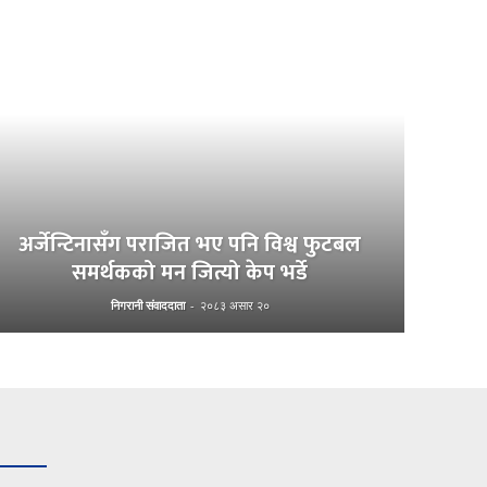
अर्जेन्टिनासँग पराजित भए पनि विश्व फुटबल
समर्थकको मन जित्यो केप भर्डे
निगरानी संवाददाता
-
२०८३ असार २०