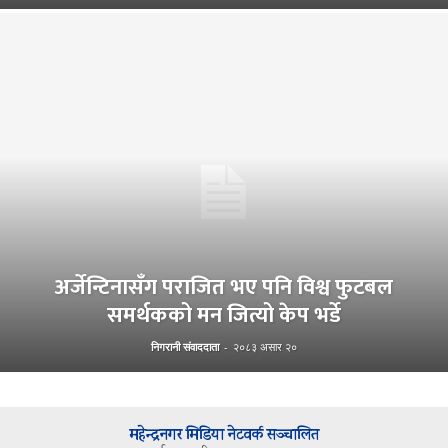
अर्जेन्टिनासँग पराजित भए पनि विश्व फुटबल
समर्थकको मन जित्यो केप भर्डे
निगरानी संवाददाता
-
२०८३ असार २०
महेन्द्रनगर मिडिया नेटवर्क सञ्चालित