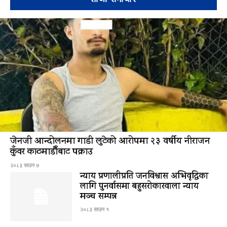
जेनजी आन्दोलनमा गाडी लुटेको आरोपमा २३ वर्षीय नीराजन
कुँवर काठमाडौँबाट पक्राउ
२०८३ साउन ७
न्याय प्रणालीप्रति जनविश्वास अभिवृद्धिका
लागि पुनर्वासमा बहुसरोकारवाला न्याय
मञ्च सम्पन्न
२०८३ साउन १