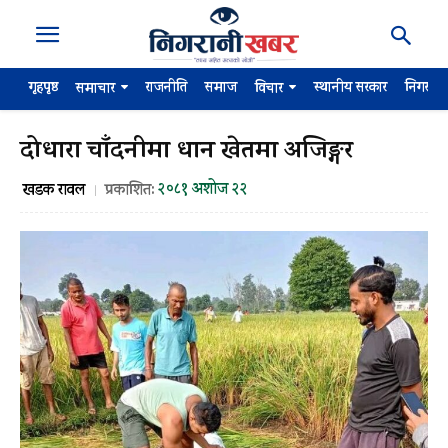
गृहपृष्ठ
राजनीति
समाज
स्थानीय सरकार
निगरान
समाचार
विचार
दोधारा चाँदनीमा धान खेतमा अजिङ्गर
२०८१ अशोज २२
खडक रावल
प्रकाशित: