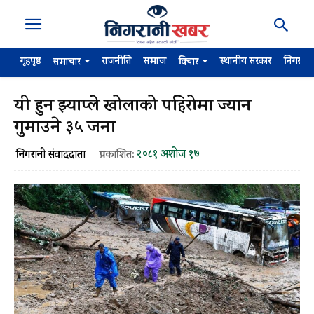
गृहपृष्ठ
राजनीति
समाज
स्थानीय सरकार
निगरान
समाचार
विचार
यी हुन झ्याप्ले खोलाको पहिरोमा ज्यान
गुमाउने ३५ जना
२०८१ अशोज १७
निगरानी संवाददाता
प्रकाशित: