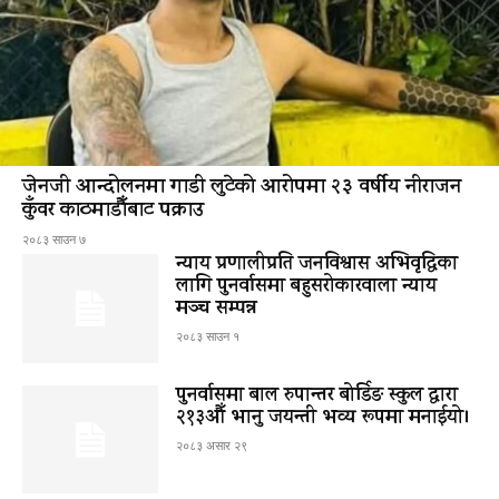
जेनजी आन्दोलनमा गाडी लुटेको आरोपमा २३ वर्षीय नीराजन
कुँवर काठमाडौँबाट पक्राउ
२०८३ साउन ७
न्याय प्रणालीप्रति जनविश्वास अभिवृद्धिका
लागि पुनर्वासमा बहुसरोकारवाला न्याय
मञ्च सम्पन्न
२०८३ साउन १
पुनर्वासमा बाल रुपान्तर बोर्डिङ स्कुल द्धारा
२१३औँ भानु जयन्ती भव्य रूपमा मनाईयो।
२०८३ असार २९