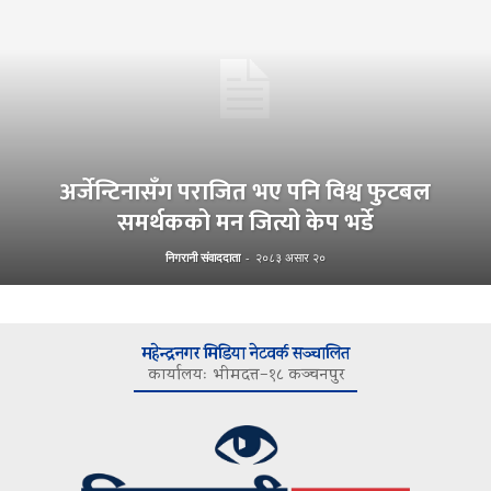
अर्जेन्टिनासँग पराजित भए पनि विश्व फुटबल
समर्थकको मन जित्यो केप भर्डे
निगरानी संवाददाता
-
२०८३ असार २०
महेन्द्रनगर मिडिया नेटवर्क सञ्चालित
कार्यालयः भीमदत्त–१८ कञ्चनपुर