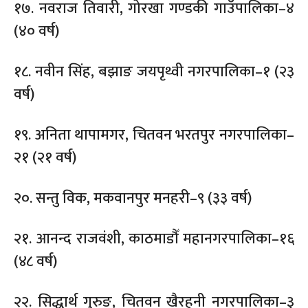
१७. नवराज तिवारी, गोरखा गण्डकी गाउँपालिका–४
(४० वर्ष)
१८. नवीन सिंह, बझाङ जयपृथ्वी नगरपालिका–१ (२३
वर्ष)
१९. अनिता थापामगर, चितवन भरतपुर नगरपालिका–
२१ (२१ वर्ष)
२०. सन्तु विक, मकवानपुर मनहरी–९ (३३ वर्ष)
२१. आनन्द राजवंशी, काठमाडौँ महानगरपालिका–१६
(४८ वर्ष)
२२. सिद्धार्थ गुरुङ, चितवन खैरहनी नगरपालिका–३