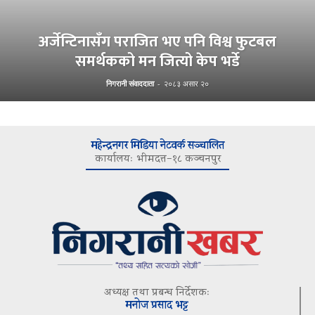
अर्जेन्टिनासँग पराजित भए पनि विश्व फुटबल
समर्थकको मन जित्यो केप भर्डे
निगरानी संवाददाता
-
२०८३ असार २०
महेन्द्रनगर मिडिया नेटवर्क सञ्चालित
कार्यालयः भीमदत्त–१८ कञ्चनपुर
अध्यक्ष तथा प्रबन्ध निर्देशकः
मनोज प्रसाद भट्ट