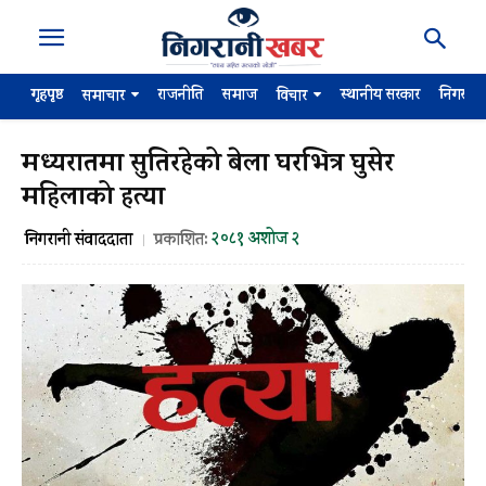
गृहपृष्ठ
राजनीति
समाज
स्थानीय सरकार
निगरान
समाचार
विचार
मध्यरातमा सुतिरहेको बेला घरभित्र घुसेर
महिलाको हत्या
२०८१ अशोज २
निगरानी संवाददाता
प्रकाशित: