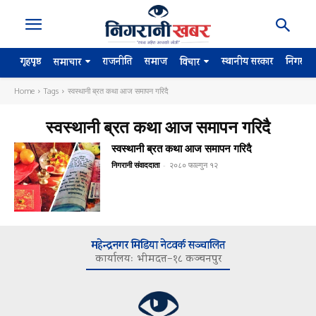
गृहपृष्ठ
राजनीति
समाज
स्थानीय सरकार
निगरान
समाचार
विचार
Home
Tags
स्वस्थानी ब्रत कथा आज समापन गरिदै
स्वस्थानी ब्रत कथा आज समापन गरिदै
स्वस्थानी ब्रत कथा आज समापन गरिदै
निगरानी संवाददाता
-
२०८० फाल्गुन १२
महेन्द्रनगर मिडिया नेटवर्क सञ्चालित
कार्यालयः भीमदत्त–१८ कञ्चनपुर