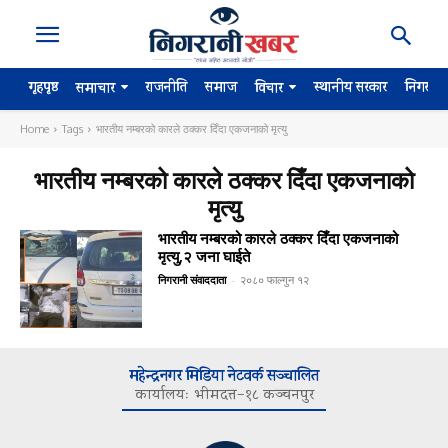
गृहपृष्ठ
राजनीति
समाज
स्थानीय सरकार
निगरान
समाचार
विचार
Home
Tags
भारतीय नम्बरको कारले ठक्कर दिँदा एकजनाको मृत्यु
भारतीय नम्बरको कारले ठक्कर दिँदा एकजनाको
मृत्यु
भारतीय नम्बरको कारले ठक्कर दिँदा एकजनाको
मृत्यु,२ जना घाईते
निगरानी संवाददाता
-
२०८० फाल्गुन १२
महेन्द्रनगर मिडिया नेटवर्क सञ्चालित
कार्यालयः भीमदत्त–१८ कञ्चनपुर