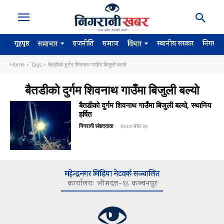
गृहपृष्ठ
राजनीति
समाज
स्थानीय सरकार
निगरान
समाचार
विचार
Home
Tags
बैतडीको दुर्गम शिवनाथ गाउँमा बिजुली बल्यो
बैतडीको दुर्गम शिवनाथ गाउँमा बिजुली बल्यो
बैतडीको दुर्गम शिवनाथ गाउँमा बिजुली बल्यो, स्थानिय
हर्षित
निगरानी संवाददाता
-
२०८० माघ २०
महेन्द्रनगर मिडिया नेटवर्क सञ्चालित
कार्यालयः भीमदत्त–१८ कञ्चनपुर