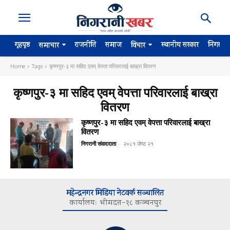
गृहपृष्ठ
राजनीति
समाज
स्थानीय सरकार
निगरान
समाचार
विचार
Home
Tags
कृष्णपुर-३ मा सहिद एवम् वेपत्ता परिवारलाई बाख्रा वितरण
कृष्णपुर-३ मा सहिद एवम् वेपत्ता परिवारलाई बाख्रा
वितरण
कृष्णपुर-३ मा सहिद एवम् वेपत्ता परिवारलाई बाख्रा
वितरण
निगरानी संवाददाता
-
२०८१ जेष्ठ २१
महेन्द्रनगर मिडिया नेटवर्क सञ्चालित
कार्यालयः भीमदत्त–१८ कञ्चनपुर